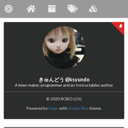
So, Who Am I?
http://syundo.org
I’m ksyundo. My Site:
きゅんどう @ksyundo
A keen maker, programmer and an Instructables author.
© 2020 ROBO LOG
Powered by
Hugo
with
Dream Plus
theme.